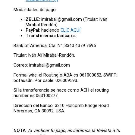
Modalidades de pago:
ZELLE:
imirabali@gmail.com (Titular: Iván
Mirabal Rendón)
PayPal
: haciendo
CLIC AQUÍ
Transferencia bancaria:
Bank of America, Cta. N°: 3340 4379 7695
Titular: Iván Alí Mirabal-Rendón.
Correo: imirabali@gmail.com
Forma: wire, el Routing o ABA es 061000052, SWIFT:
bofaus3n. Por cable: 026009593.
Si la transferencia se hace como ACH el routing
number es 063100277.
Dirección del Banco: 3210 Holcomb Bridge Road
Norcross, GA 30092. USA.
NOTA
:
Al verificar tu pago, enviaremos la Revista a tu