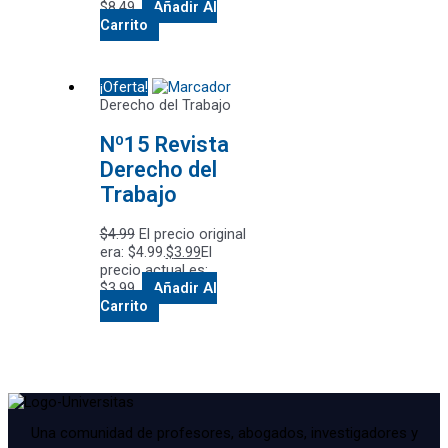
$8.49.
Añadir Al
Carrito
¡Oferta!
Derecho del Trabajo
Nº15 Revista
Derecho del
Trabajo
$
4.99
El precio original
era: $4.99.
$
3.99
El
precio actual es:
$3.99.
Añadir Al
Carrito
Una comunidad de profesores, abogados, investigadores y