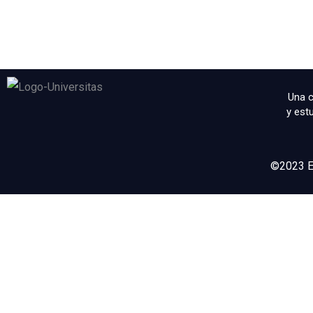
Una c
y est
©2023 Es