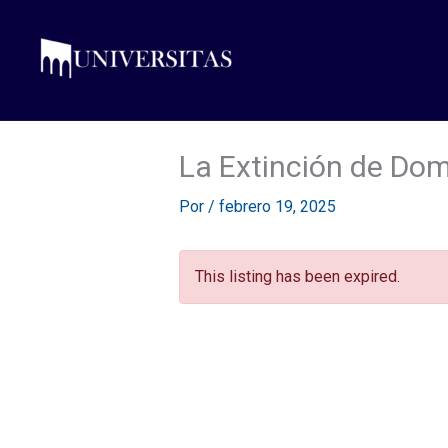
Ir
al
contenido
La Extinción de Dom
Por
/
febrero 19, 2025
This listing has been expired.