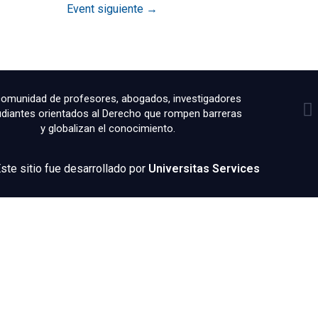
Event siguiente
→
F
omunidad de profesores, abogados, investigadores
udiantes orientados al Derecho que rompen barreras
a
y globalizan el conocimiento.
c
e
b
te sitio fue desarrollado por
Universitas Services
o
o
k
-
f