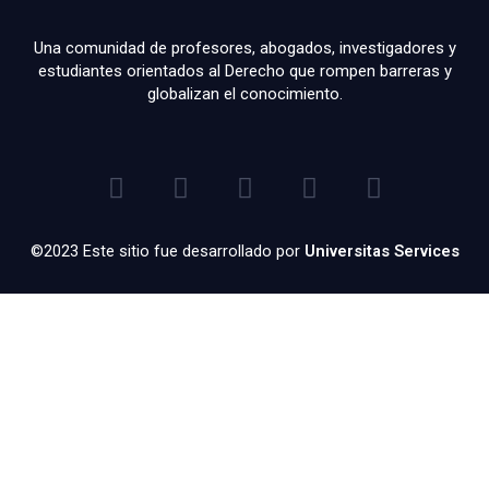
Una comunidad de profesores, abogados, investigadores y
estudiantes orientados al Derecho que rompen barreras y
globalizan el conocimiento.
F
T
I
Y
L
a
w
n
o
i
c
i
s
u
n
e
t
t
t
k
©2023 Este sitio fue desarrollado por
Universitas Services
b
t
a
u
e
o
e
g
b
d
o
r
r
e
i
k
a
n
-
m
f