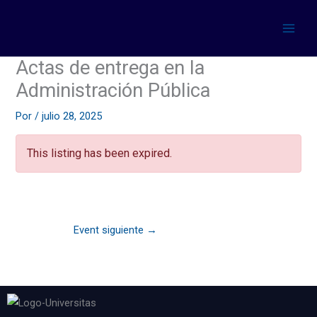
Ir
al
contenido
Actas de entrega en la
Administración Pública
Por
/
julio 28, 2025
This listing has been expired.
Event siguiente
→